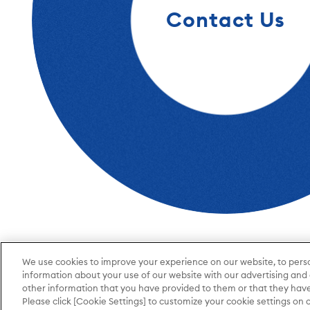
Contact Us
We use cookies to improve your experience on our website, to person
サイトについて
個人情報保護方針
特定
information about your use of our website with our advertising and
other information that you have provided to them or that they have 
© QUICK Corp.
Please click [Cookie Settings] to customize your cookie settings on 