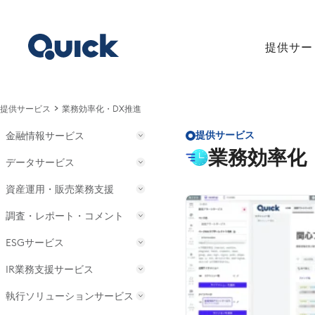
内
容
を
提供サー
ス
キッ
プ
提供サービス
業務効率化・DX推進
提供サービス
金融情報サービス
業務効率化
データサービス
Qr1（QUICK LevelX r1）
QUICK Workstation
資産運用・販売業務支援
QUICK APIs
QUICK Asset Design Pro
QUICK APIs for Snowflake
調査・レポート・コメント
QUICK Asset Design Navi
QUICK FactSet Workstation
QUICK Feed
QUICK 相続・事業承継
ESGサービス
QUICKコメントサービス
QUICK Finer Compass
QUICK Data Files
Digital Adviser
QUICKリサーチサービス
IR業務支援サービス
ESGコンサルティング
Reflexivity Terminal
預かり資産連携サービス
QUICKリサーチネット
ESGナレッジ・プラス
執行ソリューションサービス
Q’s Share
ゴールベースアプローチ型投資一