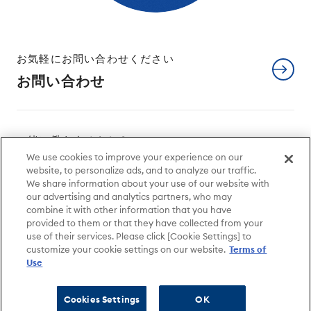
お気軽にお問い合わせください
お問い合わせ
一緒に働きませんか？
We use cookies to improve your experience on our
採用情報
website, to personalize ads, and to analyze our traffic.
We share information about your use of our website with
our advertising and analytics partners, who may
combine it with other information that you have
サイトについて
個人情報保護方針
provided to them or that they have collected from your
use of their services. Please click [Cookie Settings] to
特定個人情報保護方針
利用者情報外部送信
customize your cookie settings on our website.
Terms of
日経グループ会社
Use
Cookies Settings
OK
© QUICK Corp.