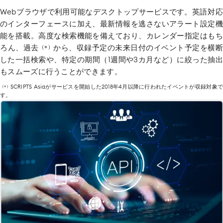
Webブラウザで利用可能なデスクトップサービスです。
英語対
のインターフェースに加え、最新情報を逃さないアラート設定機
能を搭載。高度な検索機能を備えており、カレンダー指定はもち
ろん、過去
から、収録予定の未来日付のイベント予定を横
（※）
した一括
検索や、特定の期間（1週間や3カ月など）に絞った
抽出
もスムーズに行うことができます。
SCRIPTS Asiaがサービスを開始した2018年4月以降に行われたイベントが収録対象で
（※）
す。