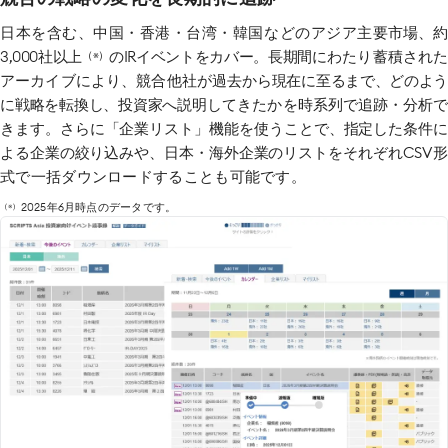
日本を含む、中国・香港・台湾・韓国などのアジア主要
市場、
3,000社以上
のIRイベントをカバー。長期間
にわたり蓄積され
（※）
アーカイブにより、競合他社が過去
から現在に至るまで、どのよ
に戦略を転換し、投資家へ
説明してきたかを時系列で追跡・分析で
きます。さらに「企業リスト」機能を使うことで、指定した条件に
よる企業の絞り込みや、日本・海外企業のリストをそれぞれ
CSV
式で一括ダウンロードすることも可能です。
2025年6月時点のデータです。
（※）