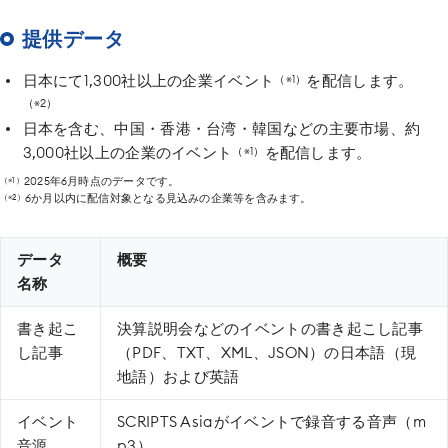
提供データ
日本にて1,300社以上の企業イベント
を配信します。
（※1）
（※2）
日本を含む、中国・香港・台湾・韓国などの主要市場、約
3,000社以上の企業のイベント
を配信します。
（※1）
2025年6月時点のデータです。
（※1）
6か月以内に配信対象となる見込みの企業等を含みます。
（※2）
データ
概要
名称
書き起こ
決算説明会などのイベントの書き起こし記事
し記事
（PDF、TXT、XML、JSON）の
日本語（現
地語）および英語
イベント
SCRIPTS Asiaがイベントで録音する音声（m
音源
p3）