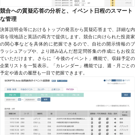
競合への質疑応答の分析と、
イベント日程のスマート
な管理
決算説明会等におけるトップの発言から質疑応答まで、詳細な内
容を現地語と英語の両方で提供します。競合に
向けられた投資
の関心事などを具体的に把握できるので、自社の開示情報の
ブ
ラッシュアップや、より踏み
込んだ想定問答集の作成にもお役立
ていただけます。さらに「今後のイベント」機能で、収録予定の
企業
リスト
を一覧表示。「カレンダー」機能では、週・月
ごとの
予定や過去の履歴も一目で把握できます。