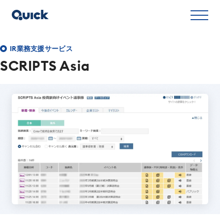
内
容
を
ス
IR業務支援サービス
キッ
SCRIPTS Asia
プ