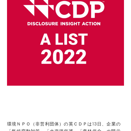
環境ＮＰＯ（非営利団体）の英ＣＤＰは13日、企業の