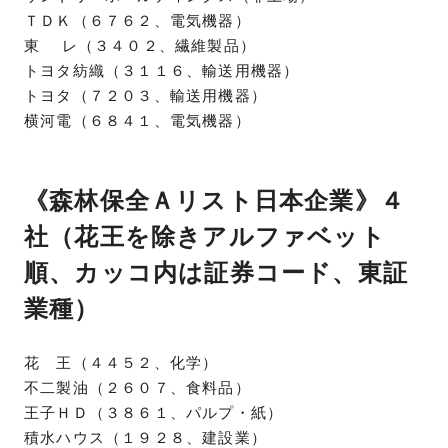
ＴＤＫ（６７６２、電気機器）
東 レ（３４０２、繊維製品）
トヨタ紡織（３１１６、輸送用機器）
トヨタ（７２０３、輸送用機器）
横河電（６８４１、電気機器）
《森林保全Ａリスト日本企業》４
社（花王を除きアルファベット
順、カッコ内は証券コード、東証
業種）
花 王（４４５２、化学）
不二製油（２６０７、食料品）
王子ＨＤ（３８６１、パルプ・紙）
積水ハウス（１９２８、建設業）