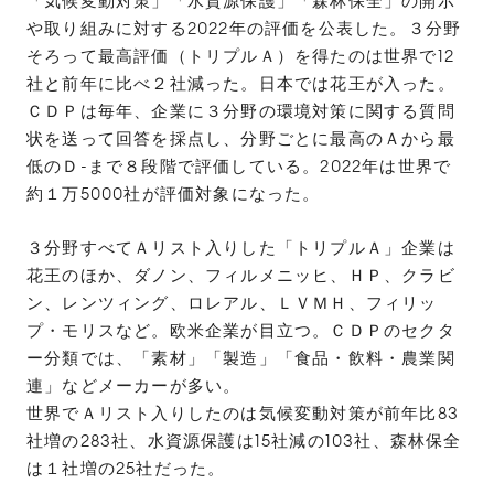
「気候変動対策」「水資源保護」「森林保全」の開示
や取り組みに対する2022年の評価を公表した。３分野
そろって最高評価（トリプルＡ）を得たのは世界で12
社と前年に比べ２社減った。日本では花王が入った。
ＣＤＰは毎年、企業に３分野の環境対策に関する質問
状を送って回答を採点し、分野ごとに最高のＡから最
低のＤ-まで８段階で評価している。2022年は世界で
約１万5000社が評価対象になった。
３分野すべてＡリスト入りした「トリプルＡ」企業は
花王のほか、ダノン、フィルメニッヒ、ＨＰ、クラビ
ン、レンツィング、ロレアル、ＬＶＭＨ、フィリッ
プ・モリスなど。欧米企業が目立つ。ＣＤＰのセクタ
ー分類では、「素材」「製造」「食品・飲料・農業関
連」などメーカーが多い。
世界でＡリスト入りしたのは気候変動対策が前年比83
社増の283社、水資源保護は15社減の103社、森林保全
は１社増の25社だった。