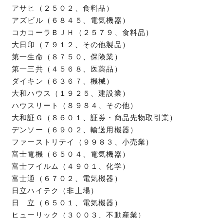
アサヒ（２５０２、食料品）
アズビル（６８４５、電気機器）
コカコーラＢＪＨ（２５７９、食料品）
大日印（７９１２、その他製品）
第一生命（８７５０、保険業）
第一三共（４５６８、医薬品）
ダイキン（６３６７、機械）
大和ハウス（１９２５、建設業）
ハウスリート（８９８４、その他）
大和証Ｇ（８６０１、証券・商品先物取引業）
デンソー（６９０２、輸送用機器）
ファーストリテイ（９９８３、小売業）
富士電機（６５０４、電気機器）
富士フイルム（４９０１、化学）
富士通（６７０２、電気機器）
日立ハイテク（非上場）
日 立（６５０１、電気機器）
ヒューリック（３００３、不動産業）