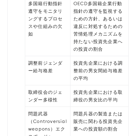
多国籍行動指針
OECD多国籍企業行動
遵守をモニタリ
指針の遵守を監視する
ングするプロセ
ための方針、あるいは
スや仕組みの欠
違反に対処するための
如
苦情処理メカニズムを
持たない投資先企業へ
の投資の割合
調整前ジェンダ
投資先企業における調
ー給与格差
整前の男女間給与格差
の平均
取締役会のジェ
投資先企業における取
ンダー多様性
締役の男女比の平均
問題武器
問題兵器の製造または
（Controversial
販売に関わる投資先企
weapons）エク
業への投資額の割合