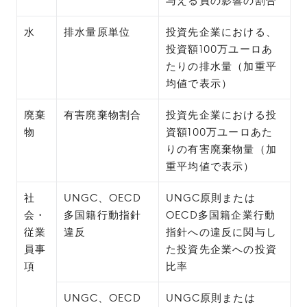
与える負の影響の割合
水
排水量原単位
投資先企業における、
投資額100万ユーロあ
たりの排水量（加重平
均値で表示）
廃棄
有害廃棄物割合
投資先企業における投
物
資額100万ユーロあた
りの有害廃棄物量（加
重平均値で表示）
社
UNGC、OECD
UNGC原則または
会・
多国籍行動指針
OECD多国籍企業行動
従業
違反
指針への違反に関与し
員事
た投資先企業への投資
項
比率
UNGC、OECD
UNGC原則または