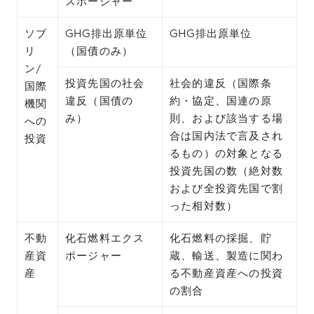
スポージャー
ソブ
GHG排出原単位
GHG排出原単位
リ
（国債のみ）
ン/
投資先国の社会
社会的違反（国際条
国際
違反（国債の
約・協定、国連の原
機関
み）
則、および該当する場
への
合は国内法で言及され
投資
るもの）の対象となる
投資先国の数（絶対数
および全投資先国で割
った相対数）
不動
化石燃料エクス
化石燃料の採掘、貯
産資
ポージャー
蔵、輸送、製造に関わ
産
る不動産資産への投資
の割合