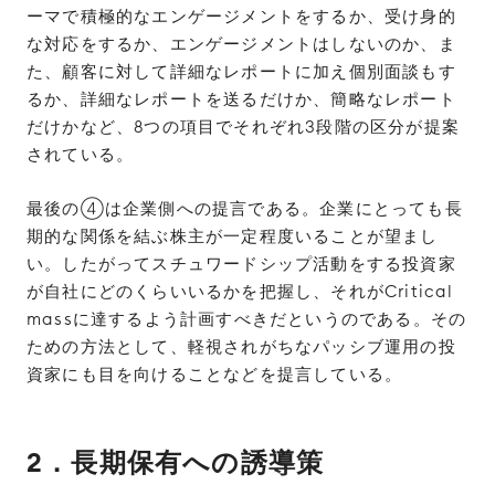
ーマで積極的なエンゲージメントをするか、受け身的
な対応をするか、エンゲージメントはしないのか、ま
た、顧客に対して詳細なレポートに加え個別面談もす
るか、詳細なレポートを送るだけか、簡略なレポート
だけかなど、8つの項目でそれぞれ3段階の区分が提案
されている。
最後の④は企業側への提言である。企業にとっても長
期的な関係を結ぶ株主が一定程度いることが望まし
い。したがってスチュワードシップ活動をする投資家
が自社にどのくらいいるかを把握し、それがCritical
massに達するよう計画すべきだというのである。その
ための方法として、軽視されがちなパッシブ運用の投
資家にも目を向けることなどを提言している。
2．長期保有への誘導策