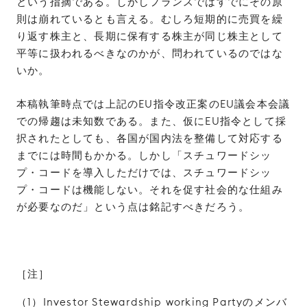
という指摘である。しかしフランスではすでにその原
則は崩れているとも言える。むしろ短期的に売買を繰
り返す株主と、長期に保有する株主が同じ株主として
平等に扱われるべきなのかが、問われているのではな
いか。
本稿執筆時点では上記のEU指令改正案のEU議会本会議
での帰趨は未知数である。また、仮にEU指令として採
択されたとしても、各国が国内法を整備して対応する
までには時間もかかる。しかし「スチュワードシッ
プ・コードを導入しただけでは、スチュワードシッ
プ・コードは機能しない。それを促す社会的な仕組み
が必要なのだ」という点は銘記すべきだろう。
［注］
（1）Investor Stewardship working Partyのメンバ