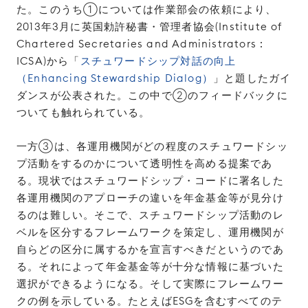
た。このうち①については作業部会の依頼により、
2013年3月に英国勅許秘書・管理者協会(Institute of
Chartered Secretaries and Administrators :
ICSA)から「
スチュワードシップ対話の向上
（Enhancing Stewardship Dialog）
」と題したガイ
ダンスが公表された。この中で②のフィードバックに
ついても触れられている。
一方③は、各運用機関がどの程度のスチュワードシッ
プ活動をするのかについて透明性を高める提案であ
る。現状ではスチュワードシップ・コードに署名した
各運用機関のアプローチの違いを年金基金等が見分け
るのは難しい。そこで、スチュワードシップ活動のレ
ベルを区分するフレームワークを策定し、運用機関が
自らどの区分に属するかを宣言すべきだというのであ
る。それによって年金基金等が十分な情報に基づいた
選択ができるようになる。そして実際にフレームワー
クの例を示している。たとえばESGを含むすべてのテ