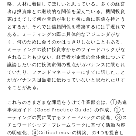
略、人材に着目してほしいと思っている。多くの経営
者は投資家との継続的な関係を望んでいる。機関投資
家はえてして何か問題が生じた後に急に関係を持とう
とするが、それでは信頼関係を構築するには手遅れで
ある。ミーティングの際に具体的なアジェンダがな
く、何のために会うのかはっきりしないこともある。
ミーティングの後に投資家からのフィードバックがな
されることも少ない。経営者が企業の全体像について
議論したいのに投資家側の視点がガバナンスに限られ
ていたり、ファンドマネージャーにすでに話したこと
がガバナンス担当者に伝わっていないと思われたりす
ることがある。
これらのさまざまな課題をうけて作業部会は、①先進
事例ガイド（Good Practice Guide）の作成、②ミ
ーティングの質に関するフィードバックの促進、③ス
チュワードシップ・フレームワークに基づく活動内容
の明確化、④Critical massの構築、の4つを提言し