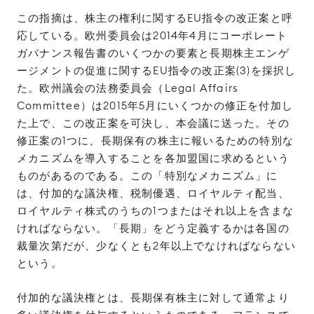
この指摘は、株主の権利に関するEU指令の改正案と呼
応している。欧州委員会は2014年4月にコーポレート
ガバナンス報告書のいくつかの要素と長期株主エンゲ
ージメントの促進に関するEU指令の改正案(3)を採択し
た。欧州議会の法務委員会（Legal Affairs
Committee）は2015年5月にいくつかの修正を付加し
た上で、この改正案を可決し、本会議に送った。その
修正案の1つに、長期保有の株主に報いるための特別な
メカニズムを導入することを各加盟国に求めるという
ものがあるのである。この「特別なメカニズム」に
は、付加的な議決権、税制優遇、ロイヤルティ配当、
ロイヤルティ株式のうちの1つまたはそれ以上を含まな
ければならない。「長期」をどう定義するかは各国の
裁量次第だが、少なくとも2年以上でなければならない
という。
付加的な議決権とは、長期保有株主に対して通常より