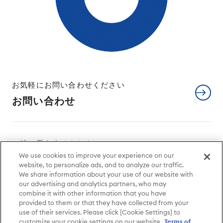
お気軽にお問い合わせください
お問い合わせ
一緒に働きませんか？
We use cookies to improve your experience on our
採用情報
website, to personalize ads, and to analyze our traffic.
We share information about your use of our website with
our advertising and analytics partners, who may
combine it with other information that you have
サイトについて
個人情報保護方針
provided to them or that they have collected from your
use of their services. Please click [Cookie Settings] to
特定個人情報保護方針
利用者情報外部送信
customize your cookie settings on our website.
Terms of