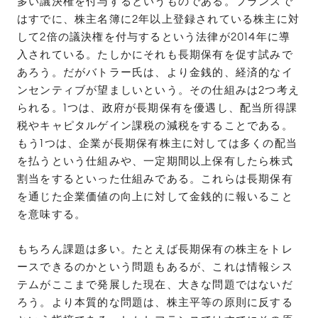
多い議決権を付与するというものである。フランスで
はすでに、株主名簿に2年以上登録されている株主に対
して2倍の議決権を付与するという法律が2014年に導
入されている。たしかにそれも長期保有を促す試みで
あろう。だがバトラー氏は、より金銭的、経済的なイ
ンセンティブが望ましいという。その仕組みは2つ考え
られる。1つは、政府が長期保有を優遇し、配当所得課
税やキャピタルゲイン課税の減税をすることである。
もう1つは、企業が長期保有株主に対しては多くの配当
を払うという仕組みや、一定期間以上保有したら株式
割当をするといった仕組みである。これらは長期保有
を通じた企業価値の向上に対して金銭的に報いること
を意味する。
もちろん課題は多い。たとえば長期保有の株主をトレ
ースできるのかという問題もあるが、これは情報シス
テムがここまで発展した現在、大きな問題ではないだ
ろう。より本質的な問題は、株主平等の原則に反する