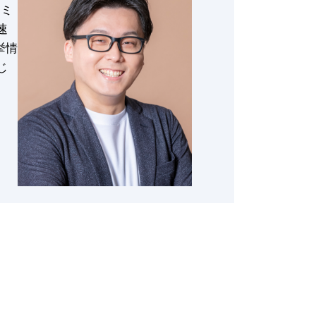
をミ
速
挙情
じ