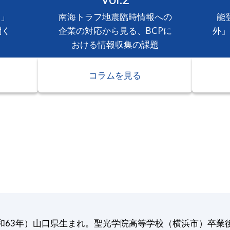
ー」
南海トラフ地震臨時情報への
能
聞く
企業の対応から見る、BCPに
外」
おける情報収集の課題
コラムを見る
（昭和63年）山口県生まれ。聖光学院高等学校（横浜市）卒業