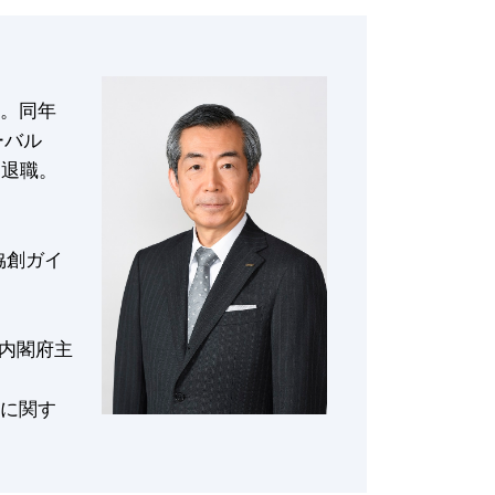
職。同年
ーバル
月退職。
協創ガイ
年内閣府主
しに関す