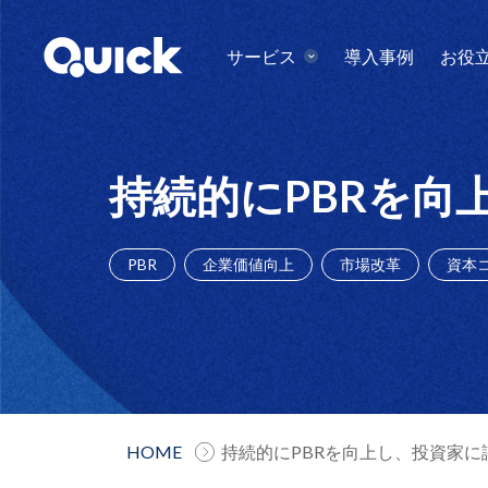
サービス
導入事例
お役
持続的にPBRを
PBR
企業価値向上
市場改革
資本
HOME
持続的にPBRを向上し、投資家