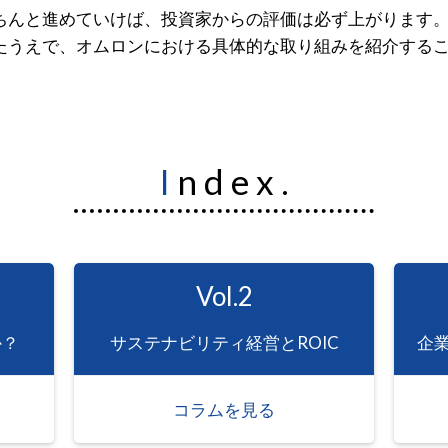
ちんと進めていけば、投資家からの評価は必ず上がります
たうえで、オムロンにおける具体的な取り組みを紹介する
I n d e x .
Vol.2
か？
サステナビリティ経営とROIC
企
コラムを見る