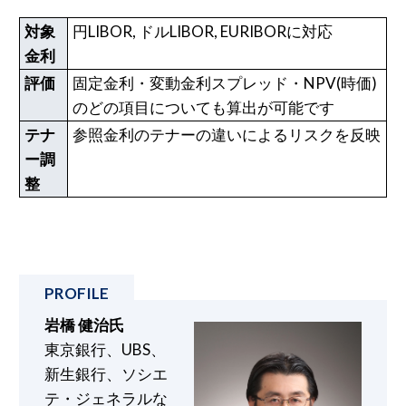
対象
円LIBOR, ドルLIBOR, EURIBORに対応
金利
評価
固定金利・変動金利スプレッド・NPV(時価)
のどの項目についても算出が可能です
テナ
参照金利のテナーの違いによるリスクを反映
ー調
整
岩橋 健治氏
東京銀行、UBS、
新生銀行、ソシエ
テ・ジェネラルな