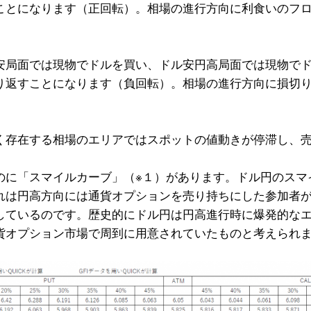
ことになります（正回転）。相場の進行方向に利食いのフ
安局面では現物でドルを買い、ドル安円高局面では現物で
り返すことになります（負回転）。相場の進行方向に損切
く存在する相場のエリアではスポットの値動きが停滞し、
のに「スマイルカーブ」（※１）があります。ドル円のスマ
れは円高方向には通貨オプションを売り持ちにした参加者
しているのです。歴史的にドル円は円高進行時に爆発的な
貨オプション市場で周到に用意されていたものと考えられ