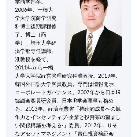
学商学部卒。
2006年、⼀橋⼤
学⼤学院商学研究
科博⼠後期課程修
了、博⼠（商
学）。埼⽟⼤学経
済学部専任講師、
准教授を経て、
2011年から⼀橋
⼤学⼤学院経営管理研究科准教授。2019年、
韓国外国語⼤学客員教員。専⾨は情報開⽰、
コーポレートガバナンス。2007年から⽇本IR
協議会客員研究員。⽇本IR学会理事も務め
る。2013年、経済産業省「持続的成⻑への競
争⼒とインセンティブ-企業と投資家の望まし
い関係構築を考える-」委員。2017年、りそ
なアセットマネジメント「責任投資検証会