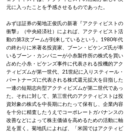
元に⼊ったことを予感させるものであった。
みずほ証券の菊地正俊⽒の新著『アクティビストの
衝撃』（中央経済社）によれば、アクティビスト活
動の第3次ブームが到来しているという。1980年代
の終わりに⽶著名投資家、ブーン・ピケンズ⽒が率
いるブーン・カンパニーが⼩⽷製作所の株式を買い
占めた⼩⽷・ピケンズ事件に代表される投機的アク
ティビズムが第⼀世代、21世紀に⼊りスティール・
パートナーズに代表される株式還元拡⼤を⽬指した
⼀連の短期志向型アクティビズムが第⼆世代であっ
た。それに対して、第三世代のアクティビストは投
資対象の株式を中⻑期にわたって保有し、企業内容
を⼗分に精査したうえでコーポレートガバナンスの
改善などによって株主価値を⾼めるための活動に軸
⾜を置く。菊地⽒によれば、「⽶国ではアクティビ