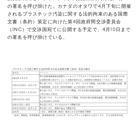
の署名を呼び掛けた。カナダのオタワで4月下旬に開催
されるプラスチック汚染に関する法的拘束のある国際
文書（条約）策定に向けた第4回政府間交渉委員会
（INC）で交渉国宛てに公開する予定で、4月10日まで
の署名を呼び掛けている。