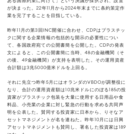
ある国際約束に向けて」という決議が採択され、設置
が決まった。22年11月から2024年末までに条約策定作
業を完了することを目指している。
昨年11月の第3回INC開催に合わせ、CDPはプラスチッ
クに関する企業情報の包括的な開⽰の必要性につい
て、各国政府宛ての公開書簡を公開した。CDPの発表
文によると、この公開書簡に当時、48の金融機関（そ
の後、49金融機関）が支持を表明した。その運用資産
合計額は3兆5000億米ドルを上回る。
それに先立つ昨年5月にはオランダのVBDOが調整役に
なり、合計の運用資産額は10兆米ドルにのぼる185の投
資家がプラスチック包装を大量に使用する日用品や食
料品、小売業の企業に対し緊急の行動を求める共同声
明を公表した。賛同する投資家に日本から、りそなア
セットマネジメントが名を連ねた。昨年10月には日興
アセットマネジメントも賛同し、署名した投資家は189