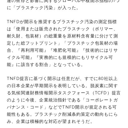
連の依存と影響に関するグローバル中核開示指標の1つ
に「プラスチック汚染」が入った。
TNFDが開示を推奨するプラスチック汚染の測定指標
は「使用または販売されたプラスチック（ポリマー、
耐久財、包装材）の総重量を原材料含有量に分けて測
定した総フットプリント」「プラスチック包装材の場
合、『再利用可能』『堆肥化可能』『技術的にはリサ
イクル可能』『実務的にも規模的にもリサイクル可
能』に該当する割合」となっている。
TNFD提言に基づく開示は任意だが、すでに80社以上
の日本企業が早期開示を表明している。脱炭素に関す
る気候関連財務情報開示タスクフォース（TCFD）提言
のように今後、企業統治指針である「コーポレートガ
バナンス・コード」などでTNFD開示が規定される可
能性もある。プラスチック削減条約策定の動向もにら
み、企業は積極的な対応が望まれそうだ。