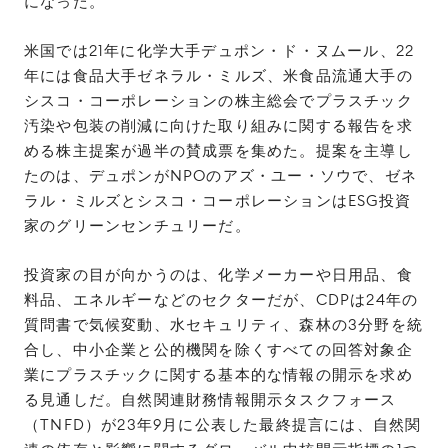
になった。
米国では21年に化学大手デュポン・ド・ヌムール、22
年には食品大手ゼネラル・ミルズ、米食品流通大手の
シスコ・コーポレーションの株主総会でプラスチック
汚染や包装の削減に向けた取り組みに関する報告を求
める株主提案が過半の賛成票を集めた。提案を主導し
たのは、デュポンがNPOのアズ・ユー・ソウで、ゼネ
ラル・ミルズとシスコ・コーポレーションはESG投資
家のグリーンセンチュリーだ。
投資家の目が向かうのは、化学メーカーや日用品、食
料品、エネルギーなどのセクターだが、CDPは24年の
質問書で気候変動、水セキュリティ、森林の3分野を統
合し、中小企業と公的機関を除くすべての回答対象企
業にプラスチックに関する基本的な情報の開示を求め
る見通しだ。自然関連財務情報開示タスクフォース
（TNFD）が23年9月に公表した最終提言には、自然関