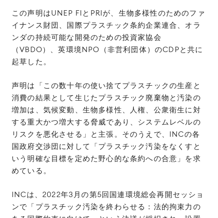
この声明はUNEP FIとPRIが、生物多様性のためのファ
イナンス財団、国際プラスチック条約企業連合、オラ
ンダの持続可能な開発のための投資家協会
（VBDO）、英環境NPO（非営利団体）のCDPと共に
起草した。
声明は「この数十年の使い捨てプラスチックの生産と
消費の結果として生じたプラスチック廃棄物と汚染の
増加は、気候変動、生物多様性、人権、公衆衛生に対
する重大かつ増大する脅威であり、システムレベルの
リスクを悪化させる」と主張。そのうえで、INCの各
国政府交渉団に対して「プラスチック汚染をなくすと
いう明確な目標を定めた野心的な条約への合意」を求
めている。
INCは、2022年3月の第5回国連環境総会再開セッショ
ンで「プラスチック汚染を終わらせる：法的拘束力の