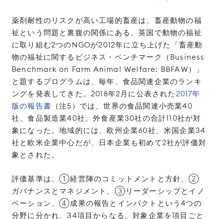
薬剤耐性のリスクが高い工場的畜産は、畜産動物の福
祉という問題と裏腹の関係にある。英国で動物の福祉
に取り組む2つのNGOが2012年に立ち上げた「畜産動
物の福祉に関するビジネス・ベンチマーク（Business
Benchmark on Farm Animal Welfare: BBFAW）」
と題するプログラムは、毎年、食品関連企業のランキ
ングを発表してきた。2018年2月に公表された
2017年
版の報告書
（注5）では、世界の食品関連小売業40
社、食品製造業40社、外食産業30社の合計110社が対
象になった。地域的には、欧州企業60社、米国企業34
社と欧米企業中心だが、日本企業も初めて2社が評価対
象とされた。
評価基準は、①経営陣のコミットメントと方針、②
ガバナンスとマネジメント、③リーダーシップとイノ
ベーション、④成果の報告とインパクトという4つの
分野に分かれ、34項目からなる。対象企業を項目ごと