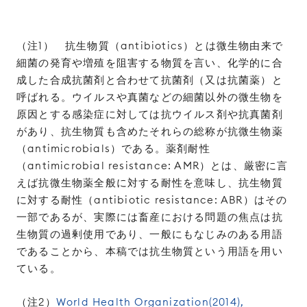
（注1） 抗生物質（antibiotics）とは微生物由来で
細菌の発育や増殖を阻害する物質を言い、化学的に合
成した合成抗菌剤と合わせて抗菌剤（又は抗菌薬）と
呼ばれる。ウイルスや真菌などの細菌以外の微生物を
原因とする感染症に対しては抗ウイルス剤や抗真菌剤
があり、抗生物質も含めたそれらの総称が抗微生物薬
（antimicrobials）である。薬剤耐性
（antimicrobial resistance: AMR）とは、厳密に言
えば抗微生物薬全般に対する耐性を意味し、抗生物質
に対する耐性（antibiotic resistance: ABR）はその
一部であるが、実際には畜産における問題の焦点は抗
生物質の過剰使用であり、一般にもなじみのある用語
であることから、本稿では抗生物質という用語を用い
ている。
（注2）
World Health Organization(2014),