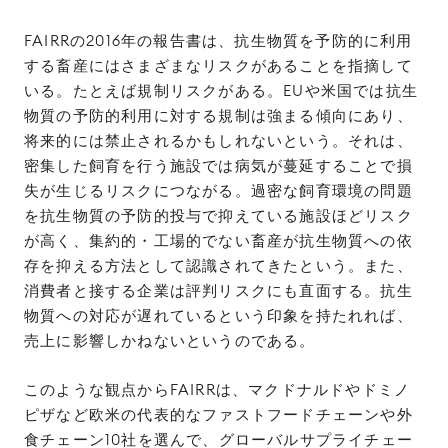
FAIRRの2016年の報告書は、抗生物質を予防的に利用
する畜産にはさまざまなリスクがあることを指摘して
いる。たとえば規制リスクがある。EUや米国では抗生
物質の予防的利用に対する規制は強まる傾向にあり、
将来的には禁止されるかもしれないという。それは、
密集した飼育を行う施設では病気が蔓延することで損
失が生じるリスクにつながる。過密な飼育環境の問題
を抗生物質の予防的投与で抑えている施設ほどリスク
が高く、集約的・工場的でない畜産が抗生物質への依
存を抑える方法として認識されてきたという。また、
消費者と接する企業は評判リスクにも直面する。抗生
物質への対応が遅れているという印象を持たれれば、
売上に影響しかねないというのである。
このような観点からFAIRRは、マクドナルドやドミノ
ピザなど欧米の代表的なファストフードチェーンや外
食チェーン10社を選んで、グローバルサプライチェー