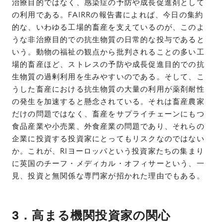
治療目的ではなく、感染症の予防や成長促進剤として
の利用である。FAIRRの報告書によれば、今日の集約
的な、いわゆる工場的畜産を支えているのが、このよ
うな非治療目的での抗生物質の日常的な投与であると
いう。動物の福祉の観点から批判されることの多い工
場的畜産ほど、ストレスの予防や成長促進目的での抗
生物質の過剰利用を生みやすいのである。そして、こ
うした畜産における抗生物質の大量の利用が薬剤耐性
の発生を加速すると懸念されている。それは畜産農家
だけの問題ではなく、畜産をサプライチェーンにもつ
食品産業や小売業、外食産業の問題であり、それらの
企業に投資する投資家にとってもリスクなのではない
か。これが、RIヨーロッパという投資家たちの集まり
に英国のチーフ・メディカル・オフィサーという、一
見、投資と無関係な専門家が招かれた理由でもある。
3．高まる機関投資家の関心