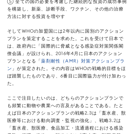
⑤ 全ての国の必要を考慮した継続的な投資の成功事例
を構築し、新薬、診断手段、ワクチン、その他の治療
方法に対する投資を増やす
そしてWHOの加盟国には2年以内に国別のアクション
プランを策定することを求めた。これを受けて日本で
は、政府内に「国際的に脅威となる感染症対策関係閣
僚会議」が設けられ、2016年4月に日本のアクション
プランとなる「
薬剤耐性（AMR）対策アクションプラ
ン
」が策定された。その内容はWHOの戦略的目標をほ
ぼ踏襲したものであり、6番目に国際協力が付け加わっ
た。
ここで注目したいのは、どちらのアクションプランで
も頻繁に動物や農業への言及があることである。たと
えば日本のアクションプランの戦略2.3は「畜水産、獣
医療等における動向調査・監視の強化」、戦略3.2は
「畜水産、獣医療、食品加工・流通過程における感染