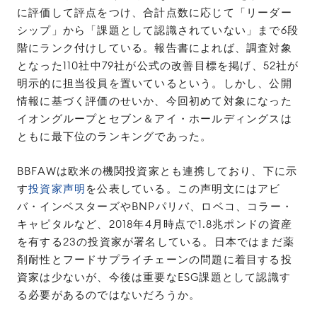
に評価して評点をつけ、合計点数に応じて「リーダー
シップ」から「課題として認識されていない」まで6段
階にランク付けしている。報告書によれば、調査対象
となった110社中79社が公式の改善目標を掲げ、52社が
明示的に担当役員を置いているという。しかし、公開
情報に基づく評価のせいか、今回初めて対象になった
イオングループとセブン＆アイ・ホールディングスは
ともに最下位のランキングであった。
BBFAWは欧米の機関投資家とも連携しており、下に示
す
投資家声明
を公表している。この声明文にはアビ
バ・インベスターズやBNPパリバ、ロベコ、コラー・
キャピタルなど、2018年4月時点で1.8兆ポンドの資産
を有する23の投資家が署名している。日本ではまだ薬
剤耐性とフードサプライチェーンの問題に着目する投
資家は少ないが、今後は重要なESG課題として認識す
る必要があるのではないだろうか。