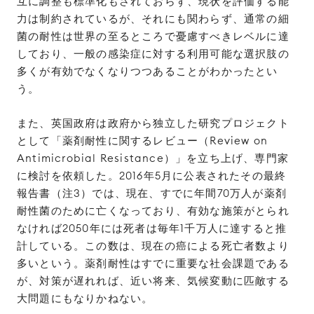
互に調整も標準化もされておらず、現状を評価する能
力は制約されているが、それにも関わらず、通常の細
菌の耐性は世界の至るところで憂慮すべきレベルに達
しており、一般の感染症に対する利用可能な選択肢の
多くが有効でなくなりつつあることがわかったとい
う。
また、英国政府は政府から独立した研究プロジェクト
として「薬剤耐性に関するレビュー（Review on
Antimicrobial Resistance）」を立ち上げ、専門家
に検討を依頼した。2016年5月に公表されたその最終
報告書（注3）では、現在、すでに年間70万人が薬剤
耐性菌のために亡くなっており、有効な施策がとられ
なければ2050年には死者は毎年1千万人に達すると推
計している。この数は、現在の癌による死亡者数より
多いという。薬剤耐性はすでに重要な社会課題である
が、対策が遅れれば、近い将来、気候変動に匹敵する
大問題にもなりかねない。