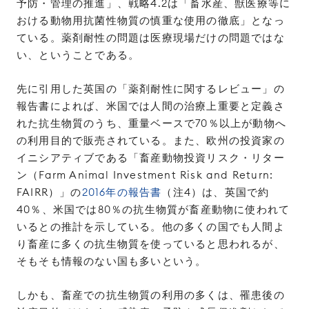
予防・管理の推進」、戦略4.2は「畜水産、獣医療等に
おける動物用抗菌性物質の慎重な使用の徹底」となっ
ている。薬剤耐性の問題は医療現場だけの問題ではな
い、ということである。
先に引用した英国の「薬剤耐性に関するレビュー」の
報告書によれば、米国では人間の治療上重要と定義さ
れた抗生物質のうち、重量ベースで70％以上が動物へ
の利用目的で販売されている。また、欧州の投資家の
イニシアティブである「畜産動物投資リスク・リター
ン（Farm Animal Investment Risk and Return:
FAIRR）」の
2016年の報告書
（注4）は、英国で約
40％、米国では80％の抗生物質が畜産動物に使われて
いるとの推計を示している。他の多くの国でも人間よ
り畜産に多くの抗生物質を使っていると思われるが、
そもそも情報のない国も多いという。
しかも、畜産での抗生物質の利用の多くは、罹患後の