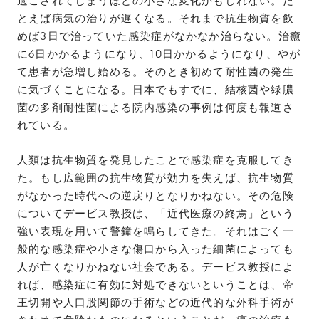
過ごされてしまうほどの小さな変化かもしれない。た
とえば病気の治りが遅くなる。それまで抗生物質を飲
めば3日で治っていた感染症がなかなか治らない。治癒
に6日かかるようになり、10日かかるようになり、やが
て患者が急増し始める。そのとき初めて耐性菌の発生
に気づくことになる。日本でもすでに、結核菌や緑膿
菌の多剤耐性菌による院内感染の事例は何度も報道さ
れている。
人類は抗生物質を発見したことで感染症を克服してき
た。もし広範囲の抗生物質が効力を失えば、抗生物質
がなかった時代への逆戻りとなりかねない。その危険
についてデービス教授は、「近代医療の終焉」という
強い表現を用いて警鐘を鳴らしてきた。それはごく一
般的な感染症や小さな傷口から入った細菌によっても
人が亡くなりかねない社会である。デービス教授によ
れば、感染症に有効に対処できないということは、帝
王切開や人口股関節の手術などの近代的な外科手術が