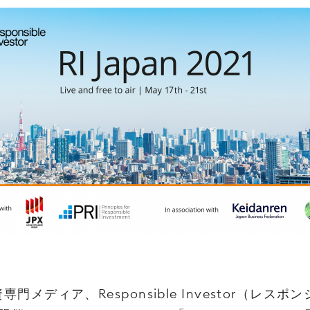
資‌専‌門‌メ‌ディ‌ア、‌Responsible‌ ‌Investor‌（レ‌ス‌ポ‌ン