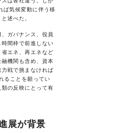
ースは各社違う。しか
れば気候変動に伴う移
」と述べた。
用、ガバナンス、役員
じ時間枠で前進しない
、省エネ、再エネなど
金融機関も含め、資本
総力戦で挑まなければ
されることを願ってい
人類の反映にとって有
進‌展‌が‌背‌景‌