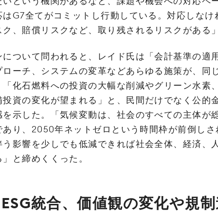
たいという機関があるなど、課題や機会への対応ペ
応はG7全てがコミットし行動している。対応しなけ
スク、賠償リスクなど、取り残されるリスクがある
ンについて問われると、レイド氏は「会計基準の適
プローチ、システムの変革などあらゆる施策が、同
。「化石燃料への投資の大幅な削減やグリーン水素
備投資の変化が望まれる」と、民間だけでなく公的
感を示した。「気候変動は、社会のすべての主体が
あり、2050年ネットゼロという時間枠が前倒し
伴う影響を少しでも低減できれば社会全体、経済、
る」と締めくくった。
‌ESG‌統‌合、‌価‌値‌観‌の‌変‌化‌や‌規‌制‌