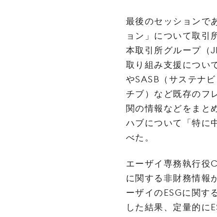
最後のセッションである探‌求‌
ョ‌ン」‌に‌つ‌い‌て‌取‌引‌所
本‌取‌引‌所‌グ‌ルー‌プ‌（‌JP
取‌り‌組‌み‌支‌援‌に‌つ‌い‌
や‌SASB‌（サ‌ス‌テ‌ナ‌ビ
チ‌ブ）‌な‌ど‌既‌存‌の‌フ‌
関‌の‌情‌報‌な‌ど‌を‌ま‌と‌
ハ‌ブ‌に‌つ‌い‌て‌「特‌に‌中
べ‌た。‌
エー‌ザ‌イ‌専‌務‌執‌行‌役‌CF
に‌関‌す‌る‌非‌財‌務‌情‌報‌
ー‌ザ‌イ‌の‌ESG‌に‌関‌す‌
し‌た‌結‌果、‌定‌量‌的‌に‌E