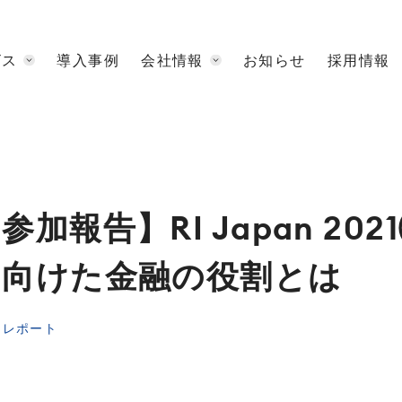
ビス
導入事例
会社情報
お知らせ
採用情報
‌加‌報‌告】‌RI‌ ‌Japan‌ ‌20
‌向‌け‌た‌金‌融‌の‌役‌割‌と‌は‌
チレポート