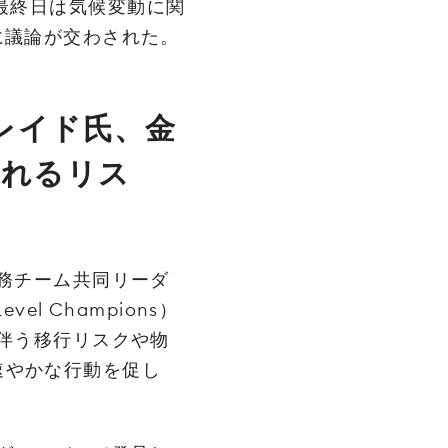
021‌」‌の最終日は気候変動に関
に議論が交わされた。
レイド氏、金
されるリス
財務チーム共同リーダ
Level Champions）
に伴う移行リスクや物
速やかな行動を促し