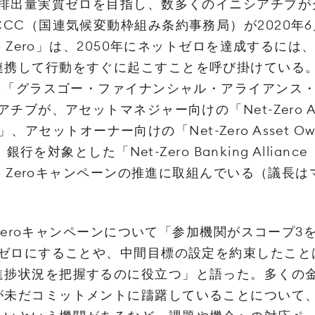
ス排出量実質ゼロを目指し、数多くのイニシアチブ
CCC（国連気候変動枠組み条約事務局）が2020年
to Zero」は、2050年にネットゼロを達成するに
連携して行動をすぐに起こすことを呼び掛けている
した「グラスゴー・ファイナンシャル・アライアンス
チブが、アセットマネジャー向けの「Net-Zero Asse
M）」、アセットオーナー向けの「Net-Zero Asset Ow
」、銀行を対象とした「Net-Zero Banking Allian
to Zeroキャンペーンの推進に取組んでいる（議長
o Zeroキャンペーンについて「参加機関がスコープ
トゼロにすることや、中間目標の設定を約束したこ
進捗状況を把握するのに役立つ」と語った。多くの
が未だコミットメントに躊躇していることについて