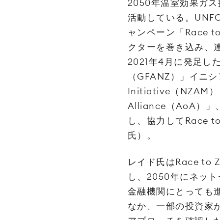
2050年温室効果ガ
活動している。UNF
ャンペーン「Race 
クターを巻き込み、
2021年4月に発足
（GFANZ）」イニシア
Initiative（NZA
Alliance（AoA）
し、協力してRace 
氏）。
レイド氏はRace t
し、2050年にネッ
金融機関にとっても
なか、一部の投資家