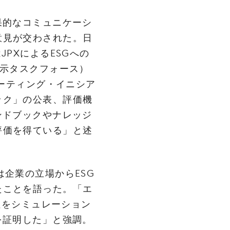
‌的‌な‌コ‌ミュ‌ニ‌ケー‌シ
‌見‌が‌交‌わ‌さ‌れ‌た。‌日‌
JPX‌に‌よ‌る‌ESG‌へ‌の‌
開‌示‌タ‌ス‌ク‌フォー‌ス）‌
ー‌ティ‌ン‌グ・‌イ‌ニ‌シ‌ア‌
ッ‌ク」‌の‌公‌表、‌評‌価‌機‌
ン‌ド‌ブッ‌ク‌や‌ナ‌レッ‌ジ‌
‌価‌を‌得‌て‌い‌る」‌と‌述‌
‌企‌業‌の‌立‌場‌か‌ら‌ESG‌
き‌た‌こ‌と‌を‌語っ‌た。‌「エ
‌性‌を‌シ‌ミュ‌レー‌ショ‌ン‌
を‌証‌明‌し‌た」‌と‌強‌調。‌