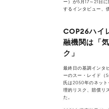
ー）‌が5月‌17‌～‌21‌日
するインタビュー、
COP26ハ
融機関は「
ク」
‌最終日の基調インタ
ーのスー・レイド（Sue Re
氏は2050年のネッ
理的リスク、賠償リ
た。