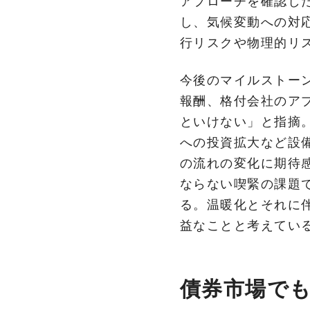
アプローチを確認し
し、気候変動への対
行リスクや物理的リ
今後のマイルストー
報酬、格付会社のア
といけない」と指摘
への投資拡大など設
の流れの変化に期待
ならない喫緊の課題で
る。温暖化とそれに
益なことと考えてい
債‌券‌市‌場‌で‌も