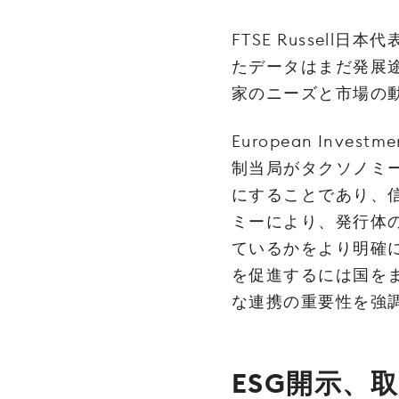
FTSE‌ ‌Russell‌日‌本‌
た‌デー‌タ‌は‌ま‌だ‌発‌展‌
家‌の‌ニー‌ズ‌と‌市‌場‌の‌
European‌ ‌Investment
制‌当‌局‌が‌タ‌ク‌ソ‌ノ‌ミー
に‌す‌る‌こ‌と‌で‌あ‌り、‌信
ミー‌に‌よ‌り、‌発‌行‌体‌の‌
て‌い‌る‌か‌を‌よ‌り‌明‌確
を‌促‌進‌す‌る‌に‌は‌国‌を‌
な‌連‌携‌の‌重‌要‌性‌を‌強‌
ESG‌開‌示、‌取‌