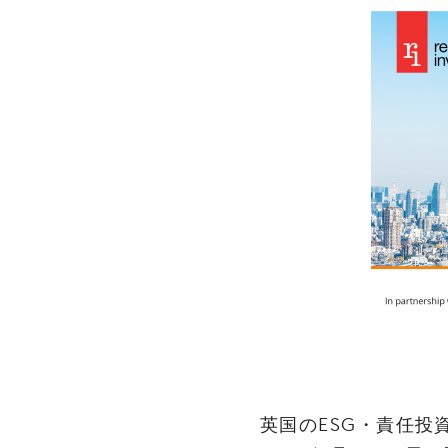
英‌国‌の‌ESG‌・‌責‌任‌投‌